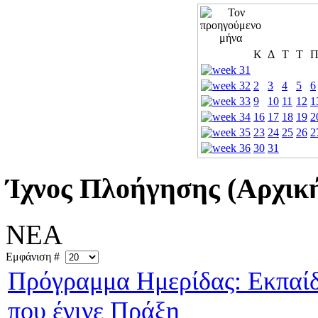
Κ
Δ
Τ
Τ
2
3
4
5
6
9
10
11
12
1
16
17
18
19
2
23
24
25
26
2
30
31
Ίχνος Πλοήγησης (Αρχική
ΝΕΑ
Εμφάνιση #
Πρόγραμμα Ημερίδας: Εκπαίδ
που έγινε Πράξη