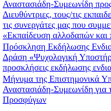
Αναστασιάδη-Συμεωνίδη προς 
Διευθύντριες, τους/τις εκπαιδ
τις συνεργάτες μας που συμμ
«Εκπαίδευση αλλοδαπών και 
Πρόσκληση Εκδήλωσης Ενδιαφ
Δράση «Ψυχολογική Υποστήριξ
προσκλήσεις εκδήλωσης ενδι
Μήνυμα της Επιστημονικά Υπ
Αναστασιάδη-Συμεωνίδη για 
Προσφύγων