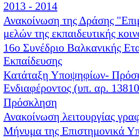
2013 - 2014
Ανακοίνωση της Δράσης "Επι
μελών της εκπαιδευτικής κοιν
16o Συνέδριο Βαλκανικής Ετα
Εκπαίδευσης
Κατάταξη Υποψηφίων- Πρόσ
Ενδιαφέροντος (υπ. αρ. 1381
Πρόσκληση
Ανακοίνωση λειτουργίας γρα
Μήνυμα της Επιστημονικά Υπ