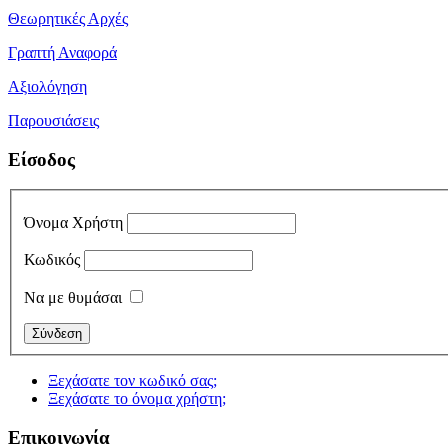
Θεωρητικές Αρχές
Γραπτή Αναφορά
Αξιολόγηση
Παρουσιάσεις
Είσοδος
Όνομα Χρήστη
Κωδικός
Να με θυμάσαι
Ξεχάσατε τον κωδικό σας;
Ξεχάσατε το όνομα χρήστη;
Επικοινωνία