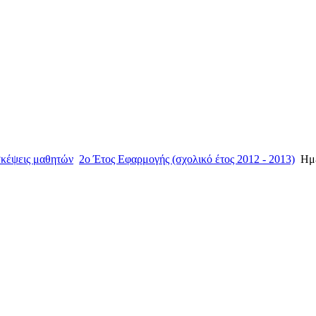
σκέψεις μαθητών
2ο Έτος Εφαρμογής (σχολικό έτος 2012 - 2013)
Ημ