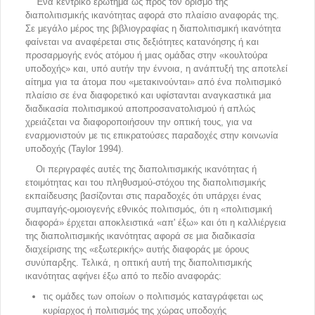
Ένα κεντρικό ερώτημα ως προς τον ορισμό της
διαπολιτισμικής ικανότητας αφορά στο πλαίσιο αναφοράς της.
Σε μεγάλο μέρος της βιβλιογραφίας η διαπολιτισμική ικανότητα
φαίνεται να αναφέρεται στις δεξιότητες κατανόησης ή και
προσαρμογής ενός ατόμου ή μιας ομάδας στην «κουλτούρα
υποδοχής» και, υπό αυτήν την έννοια, η ανάπτυξή της αποτελεί
αίτημα για τα άτομα που «μετακινούνται» από ένα πολιτισμικό
πλαίσιο σε ένα διαφορετικό και υφίστανται αναγκαστικά μια
διαδικασία πολιτισμικού αποπροσανατολισμού ή απλώς
χρειάζεται να διαφοροποιήσουν την οπτική τους, για να
εναρμονιστούν με τις επικρατούσες παραδοχές στην κοινωνία
υποδοχής (Taylor 1994).
Οι περιγραφές αυτές της διαπολιτισμικής ικανότητας ή
ετοιμότητας και του πληθυσμού-στόχου της διαπολιτισμικής
εκπαίδευσης βασίζονται στις παραδοχές ότι υπάρχει ένας
συμπαγής-ομοιογενής εθνικός πολιτισμός, ότι η «πολιτισμική
διαφορά» έρχεται αποκλειστικά «απ' έξω» και ότι η καλλιέργεια
της διαπολιτισμικής ικανότητας αφορά σε μια διαδικασία
διαχείρισης της «εξωτερικής» αυτής διαφοράς με όρους
συνύπαρξης. Τελικά, η οπτική αυτή της διαπολιτισμικής
ικανότητας αφήνει έξω από το πεδίο αναφοράς:
τις ομάδες των οποίων ο πολιτισμός καταγράφεται ως
κυρίαρχος ή πολιτισμός της χώρας υποδοχής