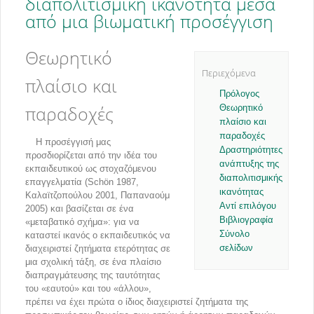
διαπολιτισμική ικανότητα μέσα
από μια βιωματική προσέγγιση
Θεωρητικό
Περιεχόμενα
πλαίσιο και
Πρόλογος
παραδοχές
Θεωρητικό
πλαίσιο και
παραδοχές
Η προσέγγισή μας
Δραστηριότητες
προσδιορίζεται από την ιδέα του
ανάπτυξης της
εκπαιδευτικού ως στοχαζόμενου
διαπολιτισμικής
επαγγελματία (Schӧn 1987,
ικανότητας
Καλαϊτζοπούλου 2001, Παπαναούμ
Αντί επιλόγου
2005) και βασίζεται σε ένα
Βιβλιογραφία
«μεταβατικό σχήμα»: για να
Σύνολο
καταστεί ικανός ο εκπαιδευτικός να
σελίδων
διαχειριστεί ζητήματα ετερότητας σε
μια σχολική τάξη, σε ένα πλαίσιο
διαπραγμάτευσης της ταυτότητας
του «εαυτού» και του «άλλου»,
πρέπει να έχει πρώτα ο ίδιος διαχειριστεί ζητήματα της