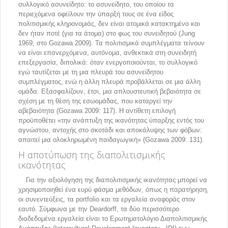
συλλογικό ασυνείδητο: το ασυνείδητο, του οποίου τα
περιεχόμενα οφείλουν την ύπαρξή τους σε ένα είδος
πολιτισμικής κληρονομιάς, δεν είναι ατομικά κατακτημένο και
δεν ήταν ποτέ (για τα άτομα) στο φως του συνειδητού (Jung
1969, στο Gozawa 2009). Τα πολιτισμικά συμπλέγματα τείνουν
να είναι επανερχόμενα, αυτόνομα, ανθεκτικά στη συνειδητή
επεξεργασία, διπολικά: όταν ενεργοποιούνται, το συλλογικό
εγώ ταυτίζεται με τη μια πλευρά του ασυνείδητου
συμπλέγματος, ενώ η άλλη πλευρά προβάλλεται σε μια άλλη
ομάδα. Εξασφαλίζουν, έτσι, μια απλουστευτική βεβαιότητα σε
σχέση με τη θέση της εσωομάδας, που καταργεί την
αβεβαιότητα (Gozawa 2009: 117). Η αντίθετη επιλογή
προϋποθέτει «την ανάπτυξη της ικανότητας ύπαρξης εντός του
αγνώστου, αντοχής στο σκοτάδι και αποκάλυψης των φόβων:
απαιτεί μια ολοκληρωμένη παιδαγωγική» (Gozawa 2009: 131).
Η αποτύπωση της διαπολιτισμικής
ικανότητας
Για την αξιολόγηση της διαπολιτισμικής ικανότητας μπορεί να
χρησιμοποιηθεί ένα ευρύ φάσμα μεθόδων, όπως η παρατήρηση,
οι συνεντεύξεις, τα portfolio και τα εργαλεία αναφοράς στον
εαυτό. Σύμφωνα με την Deardorff, τα δύο περισσότερο
διαδεδομένα εργαλεία είναι το Ερωτηματολόγιο Διαπολιτισμικής