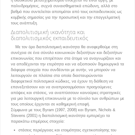
η διαδικασία μετασχηματισμού ενδέχεται να είναι αργή, με
παλινδρομήσεις, συχνά συναισθηματικά επώδυνη, αλλά στο
βαθμό που συντελείται αποτιμάται από τους εκπαιδευτικούς ως
κομβικής σημασίας για την προσωπική και την επαγγελματική
τους ανάπτυξη.
Διαπολιτισμική ικανότητα και
διαπολιτισμικός εκπαιδευτικός
Με τον όρο διαπολιτισμική ικανότητα θα αναφερθούμε στη
συνέχεια σε ένα σύνολο κοινωνικών δεξιοτήτων και δεξιοτήτων
επικοινωνίας που επιτρέπουν στα άτομα να αναγνωρίζουν και
να αποδέχονται την ετερότητα και να αξιοποιούν δημιουργικά τα
διάφορα στοιχεία που συνδέονται με αυτήν, να μπορούν να
λειτουργούν σε πλαίσια στα οποία διασταυρώνονται
διαφορετικοί πολιτισμικοί κώδικες, να έχουν τη διάθεση να
επανεξετάσουν και να αναπροσαρμόσουν προηγούμενες
απόψεις και στάσεις, να αναπτύσσουν καινούριες στρατηγικές
για μια λειτουργική επικοινωνία με το σύνολο των ανθρώπων με
τους οποίους έρχονται σε καθημερινή επαφή.
Σύμφωνα με τους Byram (1997, 2008) και Byram, Nichols &
Stevens (2001) η διαπολιτισμική ικανότητα εμπεριέχει τα
παρακάτω επιμέρους στοιχεία:
στάσεις περιέργειας και ετοιμότητας σχετικοποίησης του