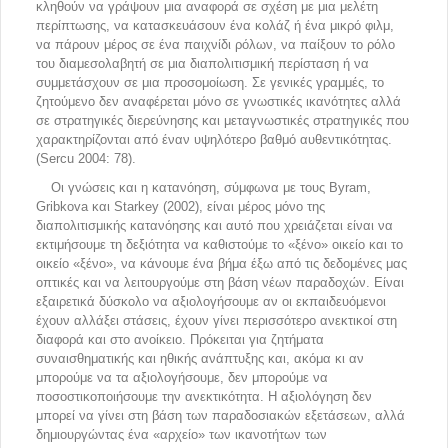
κληθούν να γράψουν μια αναφορά σε σχέση με μια μελέτη
περίπτωσης, να κατασκευάσουν ένα κολάζ ή ένα μικρό φιλμ,
να πάρουν μέρος σε ένα παιχνίδι ρόλων, να παίξουν το ρόλο
του διαμεσολαβητή σε μια διαπολιτισμική περίσταση ή να
συμμετάσχουν σε μια προσομοίωση. Σε γενικές γραμμές, το
ζητούμενο δεν αναφέρεται μόνο σε γνωστικές ικανότητες αλλά
σε στρατηγικές διερεύνησης και μεταγνωστικές στρατηγικές που
χαρακτηρίζονται από έναν υψηλότερο βαθμό αυθεντικότητας.
(Sercu 2004: 78).
Οι γνώσεις και η κατανόηση, σύμφωνα με τους Byram,
Gribkova και Starkey (2002), είναι μέρος μόνο της
διαπολιτισμικής κατανόησης και αυτό που χρειάζεται είναι να
εκτιμήσουμε τη δεξιότητα να καθιστούμε το «ξένο» οικείο και το
οικείο «ξένο», να κάνουμε ένα βήμα έξω από τις δεδομένες μας
οπτικές και να λειτουργούμε στη βάση νέων παραδοχών. Είναι
εξαιρετικά δύσκολο να αξιολογήσουμε αν οι εκπαιδευόμενοι
έχουν αλλάξει στάσεις, έχουν γίνει περισσότερο ανεκτικοί στη
διαφορά και στο ανοίκειο. Πρόκειται για ζητήματα
συναισθηματικής και ηθικής ανάπτυξης και, ακόμα κι αν
μπορούμε να τα αξιολογήσουμε, δεν μπορούμε να
ποσοστικοποιήσουμε την ανεκτικότητα. Η αξιολόγηση δεν
μπορεί να γίνει στη βάση των παραδοσιακών εξετάσεων, αλλά
δημιουργώντας ένα «αρχείο» των ικανοτήτων των