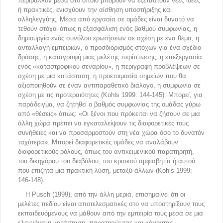
περιβάλλον μέσα στο οποίο μπορούν να εξεταστούν νέες ιδέες
ή πρακτικές, ενισχύουν την αίσθηση υποστήριξης και
αλληλεγγύης. Μέσα από εργασία σε ομάδες είναι δυνατό να
τεθούν στόχοι όπως η εξασφάλιση ενός βαθμού συμφωνίας, η
δημιουργία ενός συνόλου ερωτήσεων σε σχέση με ένα θέμα, η
ανταλλαγή εμπειριών, ο προσδιορισμός στόχων για ένα σχέδιο
δράσης, η καταγραφή μιας μελέτης περίπτωσης, η επεξεργασία
ενός «καταστροφικού σεναρίου», η περιγραφή προβλέψεων σε
σχέση με μια κατάσταση, η προετοιμασία σημείων που θα
αξιοποιηθούν σε έναν αντιπαραθετικό διάλογο, η συμφωνία σε
σχέση με τις προτεραιότητες (Kohls 1999: 144-145). Μπορεί, για
παράδειγμα, να ζητηθεί ο βαθμός συμφωνίας της ομάδας γύρω
από «θέσεις» όπως: «Οι ξένοι που πρόκειται να ζήσουν σε μια
άλλη χώρα πρέπει να εγκαταλείψουν τις διαφορετικές τους
συνήθειες και να προσαρμοστούν στη νέα χώρα όσο το δυνατόν
ταχύτερα». Μπορεί διαφορετικές ομάδες να αναλάβουν
διαφορετικούς ρόλους, όπως του αντικειμενικού παρατηρητή,
του δικηγόρου του διαβόλου, του κριτικού αμφισβητία ή αυτού
που επιζητά μια πρακτική λύση, μεταξύ άλλων (Kohls 1999:
146-148).
Η Pusch (1999), από την άλλη μεριά, επισημαίνει ότι οι
μελέτες πεδίου είναι αποτελεσματικές στο να υποστηρίξουν τους
εκπαιδευόμενους να μάθουν από την εμπειρία τους μέσα σε μια
ελεγχόμενη κατάσταση, παρατηρώντας και κάνοντας