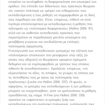
επιτρέπει να αντιληφθούν τη διαφορετικότητα στο εσωτερικό των
ομάδων: στο επίπεδο των διδακτικών τους πρακτικών θεωρούν
τον «οικείο» πολιτισμό ως «μέτρο» και ενθαρρύνουν τους
εκπαιδευόμενους ή τους μαθητές να συμμορφωθούν με τις δικές
τους παραδοχές και αξίες. Είναι, επομένως, πιθανό να είναι
λιγότερο αποτελεσματικοί με εκπαιδευόμενους ή μαθητές που
ταξινομούν ως «πολιτισμικά διαφορετικούς» (Hollins 2006: 97),
αλλά και να υιοθετούν εκπαιδευτικές πρακτικές που
παραπέμπουν σε παραδοσιακά μοντέλα εστιασμένα στη
μεταβίβαση γνώσεων και συνδυάζονται με επιλογές
πολιτισμικής αφομοίωσης.
Η αυτογνωσία των εκπαιδευτικών εμπεριέχει την εξέταση των
«πολιτισμικών αποσκευών που μεταφέρουν στην τάξη, [οι
οποίες τους οδηγούν] να θεωρήσουν ορισμένα πράγματα
δεδομένα και να συμπεριφερθούν με τρόπους τους οποίους
πιθανόν δε συνειδητοποιούν». Χρειάζεται, επομένως, «να
εξερευνήσουν τις αξίες, τις απόψεις, τις γνώμες τις στάσεις και
τις πεποιθήσεις τους με όρους της πολιτισμικής τους
προέλευσης» (Locke στο Hollins 2006: 337). Οι φωνές, οι
αφηγήσεις, οι εμπειρίες των εκπαιδευόμενων ή των μαθητών
μπορούν να ενεργοποιηθούν, ώστε να εμπλουτίσουν τη μάθηση,
προσδίδοντάς της νόημα. Η Fine (στο Hollins 2006: 339)
προτείνει να «υφαίνονται» οι εμπειρίες ζωής των
εκπαιδευόμενων στο αναλυτικό πρόγραμμα, εμπλέκοντάς τους