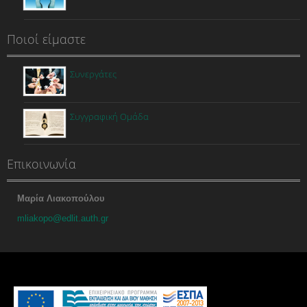
Ποιοί είμαστε
Συνεργάτες
Συγγραφική Ομάδα
Επικοινωνία
Μαρία Λιακοπούλου
mliakopo@edlit.auth.gr