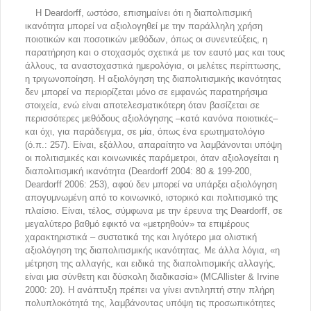
Η Deardorff, ωστόσο, επισημαίνει ότι η διαπολιτισμική
ικανότητα μπορεί να αξιολογηθεί με την παράλληλη χρήση
ποιοτικών και ποσοτικών μεθόδων, όπως οι συνεντεύξεις, η
παρατήρηση και ο στοχασμός σχετικά με τον εαυτό μας και τους
άλλους, τα αναστοχαστικά ημερολόγια, οι μελέτες περίπτωσης,
η τριγωνοποίηση. Η αξιολόγηση της διαπολιτισμικής ικανότητας
δεν μπορεί να περιορίζεται μόνο σε εμφανώς παρατηρήσιμα
στοιχεία, ενώ είναι αποτελεσματικότερη όταν βασίζεται σε
περισσότερες μεθόδους αξιολόγησης –κατά κανόνα ποιοτικές–
και όχι, για παράδειγμα, σε μία, όπως ένα ερωτηματολόγιο
(ό.π.: 257). Είναι, εξάλλου, απαραίτητο να λαμβάνονται υπόψη
οι πολιτισμικές και κοινωνικές παράμετροι, όταν αξιολογείται η
διαπολιτισμική ικανότητα (Deardorff 2004: 80 & 199-200,
Deardorff 2006: 253), αφού δεν μπορεί να υπάρξει αξιολόγηση
απογυμνωμένη από το κοινωνικό, ιστορικό και πολιτισμικό της
πλαίσιο. Είναι, τέλος, σύμφωνα με την έρευνα της Deardorff, σε
μεγαλύτερο βαθμό εφικτό να «μετρηθούν» τα επιμέρους
χαρακτηριστικά – συστατικά της και λιγότερο μια ολιστική
αξιολόγηση της διαπολιτισμικής ικανότητας. Με άλλα λόγια, «η
μέτρηση της αλλαγής, και ειδικά της διαπολιτισμικής αλλαγής,
είναι μια σύνθετη και δύσκολη διαδικασία» (MCAllister & Irvine
2000: 20). Η ανάπτυξη πρέπει να γίνει αντιληπτή στην πλήρη
πολυπλοκότητά της, λαμβάνοντας υπόψη τις προσωπικότητες