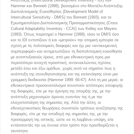
Ανάπτυξης (Intercultural Development Inventory - IDI) των
Hammer και Bennett (1998), βασισμένο στο Μοντέλο Ανάπτυξης
Διαπολιτισμικής Ευαισθησίας (Development Model of
Intercultural Sensitivity - DMIS) του Bennett (1993), και το
Ερωτηματολόγιο Διαπολιτισμικής Προσαρμοστικότητας (Cross
Cultural Adaptability Inventory - CCAI) των Kelley και Meyers
(1993). Όπως παρατηρεί ο Hammer (1999), τόσο το DMIS όσο
και το IDI εντοπίζουν ή και «μετρούν» την ατομική εμπειρία σε
σχέση με τις πολιτισμικές διαφορές και όχι μια «αντικειμενική
συμπεριφορά» και αντιμετωπίζουν τη διαπολιτισμική ευαισθησία
με αναπτυξιακούς όρους, από μια εθνοκεντρική προς μια
περισσότερο ανοιχτή προοπτική, αντανακλώντας σχέσεις
μεταξύ έσω και έξω ομάδων, χωρίς αυτό να σημαίνει πως η
ανάπτυξη της συνειδητοποίησης και της κατανόησης είναι μια
γραμμική διαδικασία (Hammer 1999: 66-67). Από τη μια μεριά, οι
εθνοκεντρικοί προσανατολισμοί συνιστούν απόπειρες αποφυγής
της διαφοράς, είτε με την άρνηση της ύπαρξής της, με την
ανάπτυξη μηχανισμών άμυνας εναντίον της ή με την
ελαχιστοποίηση της σημασίας της. Από την άλλη, οι
εθνοσχετικιστικές θεωρήσεις συνιστούν τρόπους αναζήτησης της
διαφοράς, είτε με την αποδοχή της σημασίας της, με την
προσαρμογή της οπτικής, ώστε να τη λαμβάνει υπόψη, είτε
εντάσσοντάς την ως έννοια στον τρόπο που προσδιορίζεται η
ταυτότητα.