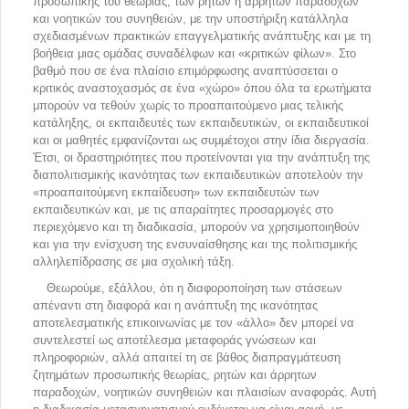
προσωπικής του θεωρίας, των ρητών ή άρρητων παραδοχών
και νοητικών του συνηθειών, με την υποστήριξη κατάλληλα
σχεδιασμένων πρακτικών επαγγελματικής ανάπτυξης και με τη
βοήθεια μιας ομάδας συναδέλφων και «κριτικών φίλων». Στο
βαθμό που σε ένα πλαίσιο επιμόρφωσης αναπτύσσεται ο
κριτικός αναστοχασμός σε ένα «χώρο» όπου όλα τα ερωτήματα
μπορούν να τεθούν χωρίς το προαπαιτούμενο μιας τελικής
κατάληξης, οι εκπαιδευτές των εκπαιδευτικών, οι εκπαιδευτικοί
και οι μαθητές εμφανίζονται ως συμμέτοχοι στην ίδια διεργασία.
Έτσι, οι δραστηριότητες που προτείνονται για την ανάπτυξη της
διαπολιτισμικής ικανότητας των εκπαιδευτικών αποτελούν την
«προαπαιτούμενη εκπαίδευση» των εκπαιδευτών των
εκπαιδευτικών και, με τις απαραίτητες προσαρμογές στο
περιεχόμενο και τη διαδικασία, μπορούν να χρησιμοποιηθούν
και για την ενίσχυση της ενσυναίσθησης και της πολιτισμικής
αλληλεπίδρασης σε μια σχολική τάξη.
Θεωρούμε, εξάλλου, ότι η διαφοροποίηση των στάσεων
απέναντι στη διαφορά και η ανάπτυξη της ικανότητας
αποτελεσματικής επικοινωνίας με τον «άλλο» δεν μπορεί να
συντελεστεί ως αποτέλεσμα μεταφοράς γνώσεων και
πληροφοριών, αλλά απαιτεί τη σε βάθος διαπραγμάτευση
ζητημάτων προσωπικής θεωρίας, ρητών και άρρητων
παραδοχών, νοητικών συνηθειών και πλαισίων αναφοράς. Αυτή