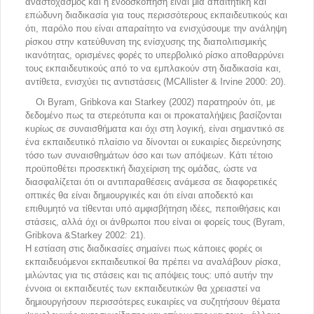
αναστοχασμός και η ενδοσκόπηση είναι μια απαιτητική και
επώδυνη διαδικασία για τους περισσότερους εκπαιδευτικούς και
ότι, παρόλο που είναι απαραίτητο να ενισχύσουμε την ανάληψη
ρίσκου στην κατεύθυνση της ενίσχυσης της διαπολιτισμικής
ικανότητας, ορισμένες φορές το υπερβολικό ρίσκο αποθαρρύνει
τους εκπαιδευτικούς από το να εμπλακούν στη διαδικασία και,
αντίθετα, ενισχύει τις αντιστάσεις (MCAllister & Irvine 2000: 20).
Οι Byram, Gribkova και Starkey (2002) παρατηρούν ότι, με
δεδομένο πως τα στερεότυπα και οι προκαταλήψεις βασίζονται
κυρίως σε συναισθήματα και όχι στη λογική, είναι σημαντικό σε
ένα εκπαιδευτικό πλαίσιο να δίνονται οι ευκαιρίες διερεύνησης
τόσο των συναισθημάτων όσο και των απόψεων. Κάτι τέτοιο
προϋποθέτει προσεκτική διαχείριση της ομάδας, ώστε να
διασφαλίζεται ότι οι αντιπαραθέσεις ανάμεσα σε διαφορετικές
οπτικές θα είναι δημιουργικές και ότι είναι αποδεκτό και
επιθυμητό να τίθενται υπό αμφισβήτηση ιδέες, πεποιθήσεις και
στάσεις, αλλά όχι οι άνθρωποι που είναι οι φορείς τους (Byram,
Gribkova &Starkey 2002: 21).
Η εστίαση στις διαδικασίες σημαίνει πως κάποιες φορές οι
εκπαιδευόμενοι εκπαιδευτικοί θα πρέπει να αναλάβουν ρίσκα,
μιλώντας για τις στάσεις και τις απόψεις τους: υπό αυτήν την
έννοια οι εκπαιδευτές των εκπαιδευτικών θα χρειαστεί να
δημιουργήσουν περισσότερες ευκαιρίες να συζητήσουν θέματα