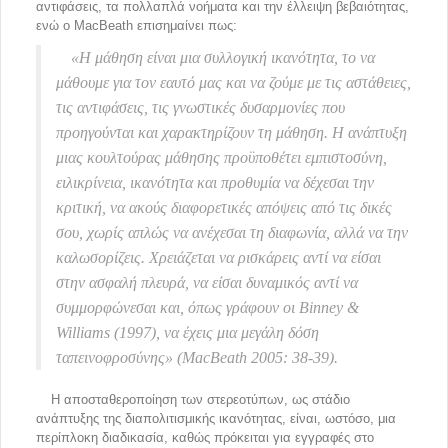
αντιφάσεις, τα πολλαπλά νοήματα και την έλλειψη βεβαιότητας,
ενώ ο MacBeath επισημαίνει πως:
«Η μάθηση είναι μια συλλογική ικανότητα, το να
μάθουμε για τον εαυτό μας και να ζούμε με τις αστάθειες,
τις αντιφάσεις, τις γνωστικές δυσαρμονίες που
προηγούνται και χαρακτηρίζουν τη μάθηση. Η ανάπτυξη
μιας κουλτούρας μάθησης προϋποθέτει εμπιστοσύνη,
ειλικρίνεια, ικανότητα και προθυμία να δέχεσαι την
κριτική, να ακούς διαφορετικές απόψεις από τις δικές
σου, χωρίς απλώς να ανέχεσαι τη διαφωνία, αλλά να την
καλωσορίζεις. Χρειάζεται να ρισκάρεις αντί να είσαι
στην ασφαλή πλευρά, να είσαι δυναμικός αντί να
συμμορφώνεσαι και, όπως γράφουν οι Binney &
Williams (1997), να έχεις μια μεγάλη δόση
ταπεινοφροσύνης» (MacBeath 2005: 38-39).
Η αποσταθεροποίηση των στερεοτύπων, ως στάδιο
ανάπτυξης της διαπολιτισμικής ικανότητας, είναι, ωστόσο, μια
περίπλοκη διαδικασία, καθώς πρόκειται για εγγραφές στο