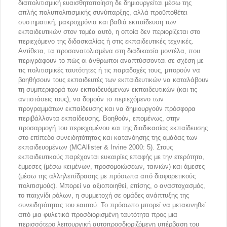
διαπολιτισμική ευαισθητοποίηση δε δημιουργείται μέσω της
απλής πολυπολιτισμικής συνύπαρξης, αλλά προϋποθέτει
συστηματική, μακροχρόνια και βαθιά εκπαίδευση των
εκπαιδευτικών στον τομέα αυτό, η οποία δεν περιορίζεται στο
περιεχόμενο της διδασκαλίας ή στις εκπαιδευτικές τεχνικές.
Αντίθετα, τα προσανατολισμένα στη διαδικασία μοντέλα, που
περιγράφουν το πώς οι άνθρωποι αναπτύσσονται σε σχέση με
τις πολιτισμικές ταυτότητες ή τις παραδοχές τους, μπορούν να
βοηθήσουν τους εκπαιδευτές των εκπαιδευτικών να καταλάβουν
τη συμπεριφορά των εκπαιδευόμενων εκπαιδευτικών (και τις
αντιστάσεις τους), να δομούν το περιεχόμενο των
προγραμμάτων εκπαίδευσης και να δημιουργούν πρόσφορα
περιβάλλοντα εκπαίδευσης. Βοηθούν, επομένως, στην
προσαρμογή του περιεχομένου και της διαδικασίας εκπαίδευσης
στο επίπεδο συνειδητότητας και κατανόησης της ομάδας των
εκπαιδευομένων (MCAllister & Irvine 2000: 5). Στους
εκπαιδευτικούς παρέχονται ευκαιρίες επαφής με την ετερότητα,
έμμεσες (μέσω κειμένων, προσομοιώσεων, ταινιών) και άμεσες
(μέσω της αλληλεπίδρασης με πρόσωπα από διαφορετικούς
πολιτισμούς). Μπορεί να αξιοποιηθεί, επίσης, ο αναστοχασμός,
το παιχνίδι ρόλων, η συμμετοχή σε ομάδες ανάπτυξης της
συνειδητότητας του εαυτού. Το πρόσωπο μπορεί να μετακινηθεί
από μια φυλετικά προσδιορισμένη ταυτότητα προς μια
περισσότερο λειτουργική αυτοπροσδιοριζόμενη υπέρβαση του