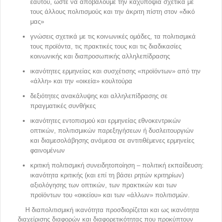
εαυτού, ώστε να αποβάλουμε την καχυποψία σχετικά με
τους άλλους πολιτισμούς και την άκριτη πίστη στον «δικό
μας»
γνώσεις σχετικά με τις κοινωνικές ομάδες, τα πολιτισμικά
τους προϊόντα, τις πρακτικές τους και τις διαδικασίες
κοινωνικής και διαπροσωπικής αλληλεπίδρασης
ικανότητες ερμηνείας και συσχέτισης «προϊόντων» από την
«άλλη» και την «οικεία» κουλτούρα
δεξιότητες ανακάλυψης και αλληλεπίδρασης σε
πραγματικές συνθήκες
ικανότητες εντοπισμού και ερμηνείας εθνοκεντρικών
οπτικών, πολιτισμικών παρεξηγήσεων ή δυσλειτουργιών
και διαμεσολάβησης ανάμεσα σε αντιτιθέμενες ερμηνείες
φαινομένων
κριτική πολιτισμική συνειδητοποίηση – πολιτική εκπαίδευση:
ικανότητα κριτικής (και επί τη βάσει ρητών κριτηρίων)
αξιολόγησης των οπτικών, των πρακτικών και των
προϊόντων του «οικείου» και των «άλλων» πολιτισμών.
Η διαπολιτισμική ικανότητα προσδιορίζεται και ως ικανότητα
διαχείρισης διαφορών και διαφορετικότητας που προκύπτουν