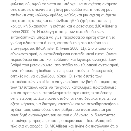
φυλετισμού, αφού φαίνεται να υπάρχει μια συσχέτιση ανάμεσα
στις στάσεις απέναντι στη δική μας ομάδα και τη στάση μας
απέναντι στις «άλλες» ομάδες, καθώς και μια σχέση ανάμεσα
στις στάσεις αυτές και σε σύνθετα ηθικά ζητήματα, όπως η
κοινωνική δικαιοσύνη, η ισότητα και ο ρατσισμός (MCAllister &
Irvine 2000: 9). Η αλλαγή στάσης των εκπαιδευόμενων
εκπαιδευτικών μπορεί να γίνει περισσότερο ορατή όταν η νέα
γνώση αξιοποιείται άμεσα, εντασσόμενη στο πλαίσιο του
επαγγέλματος (MCAllister & Irvine 2000: 11). Στο στάδιο του
εθνοκεντρισμού, οι εκπαιδευόμενοι εκπαιδευτικοί εμφανίζονται
περισσότερο διστακτικοί, ευάλωτοι και λιγότερο ανοιχτοί. Στον
βαθμό που μετακινούνται στο στάδιο του εθνοτικού σχετικισμού,
αναπτύσσεται η διάθεση να πειραματιστούν με διαφορετικές
οπτικές και να αναλάβουν ρίσκα. Οι εκπαιδευτές των
εκπαιδευτικών χρειάζεται να γνωρίζουν τον βαθμό ετοιμότητας
των τελευταίων, ώστε να παίρνουν κατάλληλες πρωτοβουλίες
και να προτείνουν αποτελεσματικές πρακτικές εκπαίδευσης
στην ετερότητα. Στο πρώτο στάδιο, οι εκπαιδευτικοί πρέπει να
εξερευνήσουν, να διαπραγματευτούν και να συνειδητοποιήσουν
τη δική τους κουλτούρα: στον βαθμό που αναπτύσσεται μια
συνειδητή αναγνώριση του εαυτού αυξάνονται οι δυνατότητες
μετακίνησης προς περισσότερο περιεκτικά – διαπολιτισμικά
πλαίσια αναφοράς. Οι MCAllister και Irvine διαπιστώνουν ότι ο