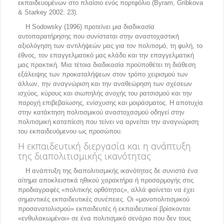
εκπαιδευομένων στο πλαίσιο ενός πορτφόλιο (Byram, Gribkova
& Starkey 2002: 23).
Η Sodowsky (1996) προτείνει μια διαδικασία
αυτοπαρατήρησης που συνίσταται στην αναστοχαστική
αξιολόγηση των αντιλήψεών μας για τον πολιτισμό, τη φυλή, το
έθνος, τον επαγγελματικό μας κλάδο και την επαγγελματική
μας πρακτική. Μια τέτοια διαδικασία προϋποθέτει τη διάθεση
εξάλειψης των προκαταλήψεων στον τρόπο χειρισμού των
άλλων, την αναγνώριση και την αναθεώρηση των σχέσεων
ισχύος, κύρους και σιωπηλής ανοχής του ρατσισμού και την
παροχή επιβεβαίωσης, ενίσχυσης και μοιράσματος. Η αποτυχία
στην κατάκτηση πολιτισμικού αναστοχασμού οδηγεί στην
πολιτισμική καταπίεση που τείνει να αρνείται την αναγνώριση
του εκπαιδευόμενου ως προσώπου.
Η εκπαιδευτική διεργασία και η ανάπτυξη
της διαπολιτισμικής ικανότητας
Η ανάπτυξη της διαπολιτισμικής ικανότητας δε συνιστά ένα
αίτημα αποκλειστικά ηθικού χαρακτήρα ή προσαρμογής στις
προδιαγραφές «πολιτικής ορθότητας», αλλά φαίνεται να έχει
σημαντικές εκπαιδευτικές συνέπειες. Οι «μονοπολιτισμικού
προσανατολισμού» εκπαιδευτές ή εκπαιδευτικοί βρίσκονται
«ενθυλακωμένοι» σε ένα πολιτισμικό σενάριο που δεν τους