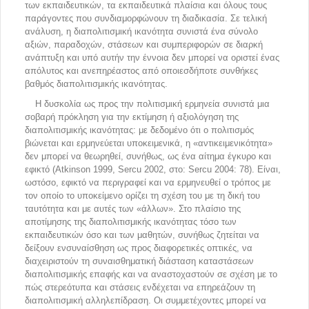
των εκπαιδευτικών, τα εκπαιδευτικά πλαίσια και όλους τους
παράγοντες που συνδιαμορφώνουν τη διαδικασία. Σε τελική
ανάλυση, η διαπολιτισμική ικανότητα συνιστά ένα σύνολο
αξιών, παραδοχών, στάσεων και συμπεριφορών σε διαρκή
ανάπτυξη και υπό αυτήν την έννοια δεν μπορεί να οριστεί ένας
απόλυτος και ανεπηρέαστος από οποιεσδήποτε συνθήκες
βαθμός διαπολιτισμικής ικανότητας.
Η δυσκολία ως προς την πολιτισμική ερμηνεία συνιστά μια
σοβαρή πρόκληση για την εκτίμηση ή αξιολόγηση της
διαπολιτισμικής ικανότητας: με δεδομένο ότι ο πολιτισμός
βιώνεται και ερμηνεύεται υποκειμενικά, η «αντικειμενικότητα»
δεν μπορεί να θεωρηθεί, συνήθως, ως ένα αίτημα έγκυρο και
εφικτό (Atkinson 1999, Sercu 2002, στο: Sercu 2004: 78). Είναι,
ωστόσο, εφικτό να περιγραφεί και να ερμηνευθεί ο τρόπος με
τον οποίο το υποκείμενο ορίζει τη σχέση του με τη δική του
ταυτότητα και με αυτές των «άλλων». Στο πλαίσιο της
αποτίμησης της διαπολιτισμικής ικανότητας τόσο των
εκπαιδευτικών όσο και των μαθητών, συνήθως ζητείται να
δείξουν ενσυναίσθηση ως προς διαφορετικές οπτικές, να
διαχειριστούν τη συναισθηματική διάσταση καταστάσεων
διαπολιτισμικής επαφής και να αναστοχαστούν σε σχέση με το
πώς στερεότυπα και στάσεις ενδέχεται να επηρεάζουν τη
διαπολιτισμική αλληλεπίδραση. Οι συμμετέχοντες μπορεί να