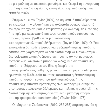
σε μια μάθηση με περισσότερο νόημα, και θεωρεί τη συνύφανση
αυτή σημαντικό στοιχείο της επαγγελματικής ανάπτυξης των
εκπαιδευτικών.
Σύμφωνα με τον Taylor (1994), το σημαντικό υπόβαθρο που
θα επιτρέψει την αλλαγή και την ανάπτυξη συγκροτείται από
τον προϋπάρχοντα βαθμό ετοιμότητας για αλλαγή, τις εμπειρίες
ή τα κρίσιμα περιστατικά και τους προσωπικούς στόχους των
ατόμων, προτού βρεθούν σε μια κατάσταση
«αποπροσανατολιστικού διλήμματος» (Taylor 1994: 169). O ίδιος
επισημαίνει ότι, ενώ η έρευνα για τη διαπολιτισμική ικανότητα
εστιάζει στα χαρακτηριστικά του διαπολιτισμικά ικανού ατόμου,
δεν υφίσταται επαρκής έρευνα ως προς το αν και με ποιους
τρόπους «μαθαίνεται» ή μπορεί να διδαχθεί η διαπολιτισμική
ικανότητα. Σύμφωνα με τον ίδιο, η θεωρία της
μετασχηματίζουσας μάθησης φαίνεται πως εν μέρει τουλάχιστον
ερμηνεύει τη διαδικασία του πώς κατακτάται η διαπολιτισμική
ικανότητα, αφού η έννοια του πολιτισμικού σοκ ή της
πολιτισμικής αποσταθεροποίησης είναι ανάλογη με αυτήν του
αποπροσανατολιστικού διλήμματος και, τελικά, η ανάπτυξη της
διαπολιτισμικής ικανότητας συνιστά έναν μετασχηματισμό
οπτικής (perspective transformation) (Taylor 1994: 173).
Οι Μάγος και Σιμόπουλος (2010: 232-235) παρατηρούν ότι η