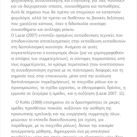
ψυχολογικής αυτοσυνείδησης και επίγνωσης για τους «άλλους»
και να διαχειριστούν στάσεις, συναισθήματα και πεποιθήσεις.
Αυτό δε σημαίνει πως θα πρέπει να στοχεύουν να καταστούν
ψυχολόγοι, αλλά ότι πρέπει να διαθέτουν τις βασικές δεξιότητες
που χρειάζεται κάποιος, όταν η διδασκαλία ανασύρει
συναισθήματα και ανάληψη ρίσκου.
Ο Lazar (2007) εντοπίζει ορισμένες εκπαιδευτικές τεχνικές που
αποδεικνύονται αποτελεσματικές στην εκπαίδευση εκπαιδευτών
στη διαπολιτισμική ικανότητα. Ανάμεσα σε αυτές
συγκαταλέγονται ο καταιγισμός ιδεών (για να χαρτογραφηθούν
οι απόψεις των συμμετεχόντων), οι σύντομες παρουσιάσεις από
τους συμμετέχοντες, τα κρίσιμα περιστατικά (που αναπτύσσουν
τη συνειδητοποίηση σχετικά με τις πολιτισμικές διαφορές και τη
σημασία τους στην επικοινωνία, μέσα από την ανάλυση
διαπολιτισμικών παρεξηγήσεων), τα παιχνίδια ρόλων και οι
προσομοιώσεις, τα σχέδια εργασίας, οι εθνογραφικές δράσεις, η
εργασία σε ζευγάρια ή ομάδες, και η συζήτηση (Lazar 2007: 11).
Ο Kohls (1999) επισημαίνει ότι οι δραστηριότητες σε μικρές
ομάδες προσθέτουν ποικιλία, αυξάνουν την αίσθηση της
προσωπικής εμπλοκής και της ενεργητικής συμμετοχής όλων,
μειώνουν το επίπεδο διακινδύνευσης (σε σχέση, για
παράδειγμα, με τα παιχνίδια ρόλων), δίνουν την ευκαιρία
συνεργατικής μάθησης, δημιουργούν ένα μη απειλητικό