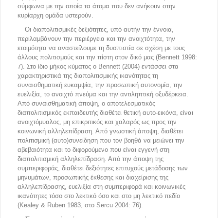
σύμφωνα με την οποία τα άτομα που δεν ανήκουν στην
κυρίαρχη ομάδα υστερούν.
Οι διαπολιτισμικές δεξιότητες, υπό αυτήν την έννοια,
περιλαμβάνουν την περιέργεια και την ανοιχτότητα, την
ετοιμότητα να αναστείλουμε τη δυσπιστία σε σχέση με τους
άλλους πολιτισμούς και την πίστη στον δικό μας (Bennett 1998:
7). Στο ίδιο μήκος κύματος ο Bennett (2004) εντάσσει στα
χαρακτηριστικά της διαπολιτισμικής ικανότητας τη
συναισθηματική ευκαμψία, την προσωπική αυτονομία, την
ευελιξία, το ανοιχτό πνεύμα και την αντιληπτική οξυδέρκεια.
Από συναισθηματική άποψη, ο αποτελεσματικός
διαπολιτισμικός εκπαιδευτής διαθέτει θετική αυτο-εικόνα, είναι
ανοιχτόμυαλος, μη επικριτικός και χαλαρός ως προς την
κοινωνική αλληλεπίδραση. Από γνωστική άποψη, διαθέτει
πολιτισμική (αυτο)συνείδηση που τον βοηθά να μειώνει την
αβεβαιότητα και το διφορούμενο που είναι εγγενή στη
διαπολιτισμική αλληλεπίδραση. Από την άποψη της
συμπεριφοράς, διαθέτει δεξιότητες επιτυχούς μετάδοσης των
μηνυμάτων, προσωπικής έκθεσης και διαχείρισης της
αλληλεπίδρασης, ευελιξία στη συμπεριφορά και κοινωνικές
ικανότητες τόσο στο λεκτικό όσο και στο μη λεκτικό πεδίο
(Kealey & Ruben 1983, στο Sercu 2004: 76).