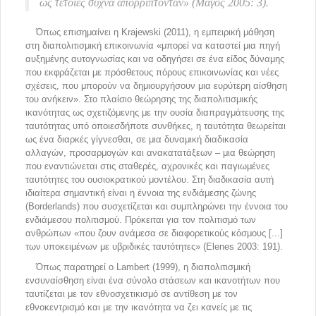
ως τέτοιες συχνά απορρίπτονταν» (Μάγος 2005: 3).
Όπως επισημαίνει η Krajewski (2011), η εμπειρική μάθηση
στη διαπολιτισμική επικοινωνία «μπορεί να καταστεί μια πηγή
αυξημένης αυτογνωσίας και να οδηγήσει σε ένα είδος δύναμης
που εκφράζεται με πρόσθετους πόρους επικοινωνίας και νέες
σχέσεις, που μπορούν να δημιουργήσουν μια ευρύτερη αίσθηση
του ανήκειν». Στο πλαίσιο θεώρησης της διαπολιτισμικής
ικανότητας ως σχετιζόμενης με την ουσία διαπραγμάτευσης της
ταυτότητας υπό οποιεσδήποτε συνθήκες, η ταυτότητα θεωρείται
ως ένα διαρκές γίγνεσθαι, σε μια δυναμική διαδικασία
αλλαγών, προσαρμογών και ανακατατάξεων – μια θεώρηση
που εναντιώνεται στις σταθερές, αχρονικές και παγιωμένες
ταυτότητες του ουσιοκρατικού μοντέλου. Στη διαδικασία αυτή
ιδιαίτερα σημαντική είναι η έννοια της ενδιάμεσης ζώνης
(Borderlands) που συσχετίζεται και συμπληρώνει την έννοια του
ενδιάμεσου πολιτισμού. Πρόκειται για τον πολιτισμό των
ανθρώπων «που ζουν ανάμεσα σε διαφορετικούς κόσμους [...]
των υποκειμένων με υβριδικές ταυτότητες» (Elenes 2003: 191).
Όπως παρατηρεί ο Lambert (1999), η διαπολιτισμική
ενσυναίσθηση είναι ένα σύνολο στάσεων και ικανοτήτων που
ταυτίζεται με τον εθνοσχετικισμό σε αντίθεση με τον
εθνοκεντρισμό και με την ικανότητα να ζει κανείς με τις