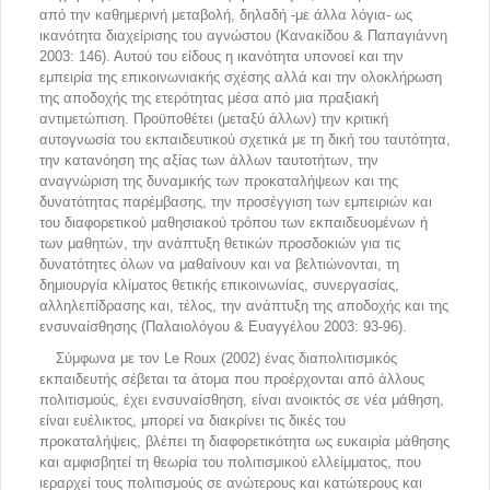
από την καθημερινή μεταβολή, δηλαδή -με άλλα λόγια- ως
ικανότητα διαχείρισης του αγνώστου (Κανακίδου & Παπαγιάννη
2003: 146). Αυτού του είδους η ικανότητα υπονοεί και την
εμπειρία της επικοινωνιακής σχέσης αλλά και την ολοκλήρωση
της αποδοχής της ετερότητας μέσα από μια πραξιακή
αντιμετώπιση. Προϋποθέτει (μεταξύ άλλων) την κριτική
αυτογνωσία του εκπαιδευτικού σχετικά με τη δική του ταυτότητα,
την κατανόηση της αξίας των άλλων ταυτοτήτων, την
αναγνώριση της δυναμικής των προκαταλήψεων και της
δυνατότητας παρέμβασης, την προσέγγιση των εμπειριών και
του διαφορετικού μαθησιακού τρόπου των εκπαιδευομένων ή
των μαθητών, την ανάπτυξη θετικών προσδοκιών για τις
δυνατότητες όλων να μαθαίνουν και να βελτιώνονται, τη
δημιουργία κλίματος θετικής επικοινωνίας, συνεργασίας,
αλληλεπίδρασης και, τέλος, την ανάπτυξη της αποδοχής και της
ενσυναίσθησης (Παλαιολόγου & Ευαγγέλου 2003: 93-96).
Σύμφωνα με τον Le Roux (2002) ένας διαπολιτισμικός
εκπαιδευτής σέβεται τα άτομα που προέρχονται από άλλους
πολιτισμούς, έχει ενσυναίσθηση, είναι ανοικτός σε νέα μάθηση,
είναι ευέλικτος, μπορεί να διακρίνει τις δικές του
προκαταλήψεις, βλέπει τη διαφορετικότητα ως ευκαιρία μάθησης
και αμφισβητεί τη θεωρία του πολιτισμικού ελλείμματος, που
ιεραρχεί τους πολιτισμούς σε ανώτερους και κατώτερους και