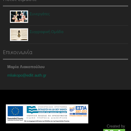
Συνεργάτες
Συγγραφική Ομάδα
Επικοινωνία
Μαρία Λιακοπούλου
mliakopo@edlit.auth.gr
Created by