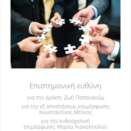
Επιστημονική ευθύνη
για την Δράση: Ζωή Παπαναούμ
για την εξ αποστάσεως επιμόρφωση:
Κωνσταντίνος Μπίκος
για την ενδοσχολική
επιμόρφωση: Μαρία Λιακοπούλου