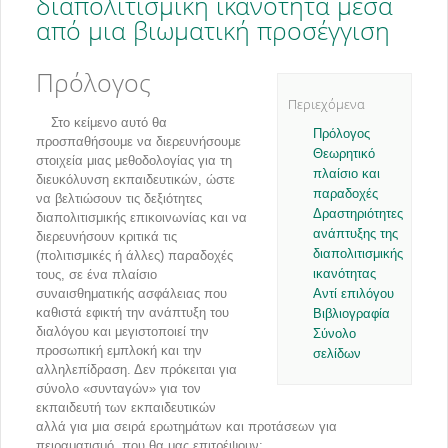
διαπολιτισμική ικανότητα μέσα
από μια βιωματική προσέγγιση
Πρόλογος
Περιεχόμενα
Στο κείμενο αυτό θα
Πρόλογος
προσπαθήσουμε να διερευνήσουμε
Θεωρητικό
στοιχεία μιας μεθοδολογίας για τη
πλαίσιο και
διευκόλυνση εκπαιδευτικών, ώστε
παραδοχές
να βελτιώσουν τις δεξιότητες
Δραστηριότητες
διαπολιτισμικής επικοινωνίας και να
ανάπτυξης της
διερευνήσουν κριτικά τις
διαπολιτισμικής
(πολιτισμικές ή άλλες) παραδοχές
ικανότητας
τους, σε ένα πλαίσιο
συναισθηματικής ασφάλειας που
Αντί επιλόγου
καθιστά εφικτή την ανάπτυξη του
Βιβλιογραφία
διαλόγου και μεγιστοποιεί την
Σύνολο
προσωπική εμπλοκή και την
σελίδων
αλληλεπίδραση. Δεν πρόκειται για
σύνολο «συνταγών» για τον
εκπαιδευτή των εκπαιδευτικών
αλλά για μια σειρά ερωτημάτων και προτάσεων για
πειραματισμό, που θα μας επιτρέψουν: