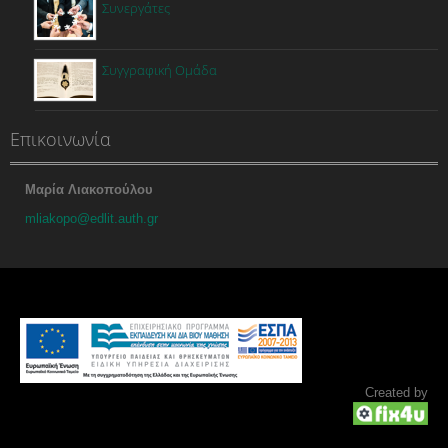
Συνεργάτες
Συγγραφική Ομάδα
Επικοινωνία
Μαρία Λιακοπούλου
mliakopo@edlit.auth.gr
Created by