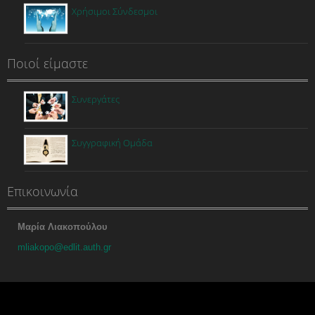
Χρήσιμοι Σύνδεσμοι
Ποιοί είμαστε
Συνεργάτες
Συγγραφική Ομάδα
Επικοινωνία
Μαρία Λιακοπούλου
mliakopo@edlit.auth.gr