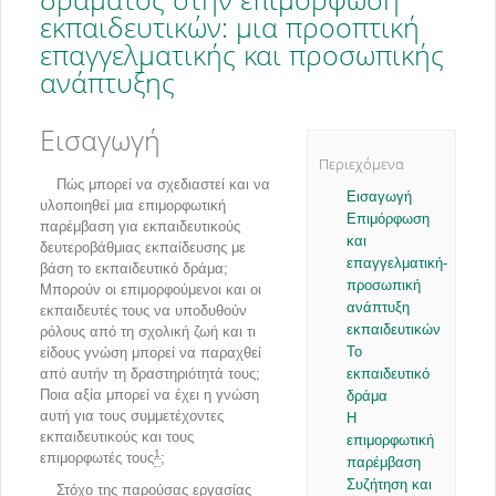
εκπαιδευτικών: μια προοπτική
επαγγελματικής και προσωπικής
ανάπτυξης
Εισαγωγή
Περιεχόμενα
Πώς μπορεί να σχεδιαστεί και να
Εισαγωγή
υλοποιηθεί μια επιμορφωτική
Επιμόρφωση
παρέμβαση για εκπαιδευτικούς
και
δευτεροβάθμιας εκπαίδευσης με
επαγγελματική-
βάση το εκπαιδευτικό δράμα;
προσωπική
Μπορούν οι επιμορφούμενοι και οι
ανάπτυξη
εκπαιδευτές τους να υποδυθούν
εκπαιδευτικών
ρόλους από τη σχολική ζωή και τι
Το
είδους γνώση μπορεί να παραχθεί
από αυτήν τη δραστηριότητά τους;
εκπαιδευτικό
Ποια αξία μπορεί να έχει η γνώση
δράμα
αυτή για τους συμμετέχοντες
H
εκπαιδευτικούς και τους
επιμορφωτική
1
επιμορφωτές τους
;
παρέμβαση
Συζήτηση και
Στόχο της παρούσας εργασίας