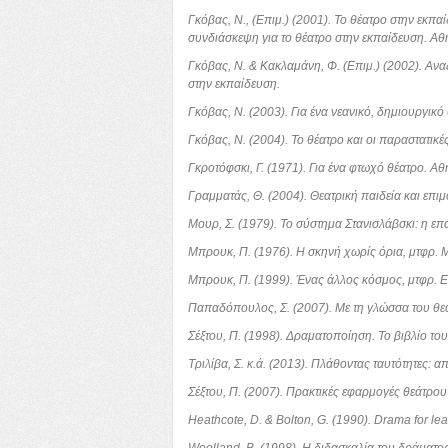
Γκόβας, Ν., (Επιμ.) (2001). Το θέατρο στην εκπ
συνδιάσκεψη για το θέατρο στην εκπαίδευση. Αθή
Γκόβας, Ν. & Κακλαμάνη, Φ. (Επιμ.) (2002). Αν
στην εκπαίδευση.
Γκόβας, Ν. (2003). Για ένα νεανικό, δημιουργικό
Γκόβας, Ν. (2004). Το θέατρο και οι παραστατικ
Γκροτόφσκι, Γ. (1971). Για ένα φτωχό θέατρο. Αθ
Γραμματάς, Θ. (2004). Θεατρική παιδεία και επ
Μουρ, Σ. (1979). Το σύστημα Στανισλάβσκι: η ε
Μπρουκ, Π. (1976). Η σκηνή χωρίς όρια, μτφρ. 
Μπρουκ, Π. (1999). Ένας άλλος κόσμος, μτφρ. Ε
Παπαδόπουλος, Σ. (2007). Με τη γλώσσα του θε
Σέξτoυ, Π. (1998). Δραματοποίηση. Το βιβλίο τ
Τριλίβα, Σ. κ.ά. (2013). Πλάθοντας ταυτότητες: 
Σέξτου, Π. (2007). Πρακτικές εφαρμογές θεάτρο
Heathcote, D. & Bolton, G. (1990). Drama for le