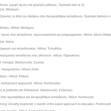
αίδευση: μορφή τέχνης και εργαλείο μάθησης. Πρακτικά από τη 2η
να: Μεταίχμιο.
αζητώντας τη θέση του θεάτρου στην δευτεροβάθμια εκπαίδευση. Πρακτικά διεθνούς 
 θέατρο, Αθήνα: Μεταίχμιο.
ές τέχνες στην εκπαίδευση. Δημιουργικότητα και μεταμορφώσεις. Αθήνα: Δίκτυο-θέατρ
ήνα: Αρίων.
ιμόρφωση των εκπαιδευτικών. Αθήνα: Τυπωθήτω.
παγγελματική εκπαίδευση ενός ηθοποιού. Αθήνα: Παρασκήνιο.
Μ. Παπαρά. Θεσσαλονίκη: Εγνατία.
. Καραμπέτσου. Αθήνα: Εστία.
άτρου. Αθήνα: Κέδρος.
ου παιδαγωγού-εμψυχωτή. Αθήνα: Καστανιώτης.
από τη μαθητεία στη διδασκαλία. Θεσσαλονίκη: Επίκεντρο.
υ στην πρωτοβάθμια και δευτεροβάθμια εκπαίδευση. Αθήνα: Καστανιώτη.
arning, Dorothy heathcote' s mantle of the expert approach to education. Portsmou