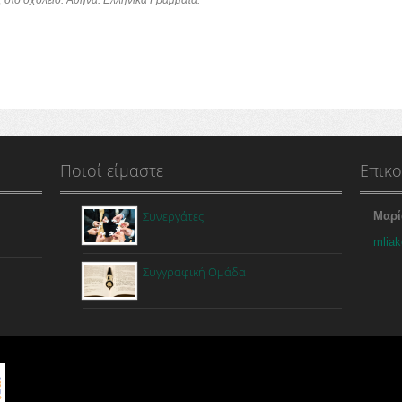
ς στο σχολείο. Αθήνα: Ελληνικά Γράμματα.
Ποιοί είμαστε
Επικο
Συνεργάτες
Μαρί
mliak
Συγγραφική Ομάδα