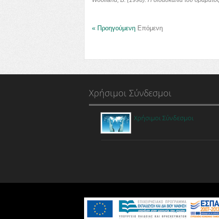
Woolland, B. (1998). Η διδασκαλία του δράματο
« Προηγούμενη
Επόμενη
Χρήσιμοι Σύνδεσμοι
Χρήσιμοι Σύνδεσμοι