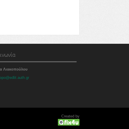
ινωνία
α Λιακοπούλου
opo@edlit.auth.gr
Created by