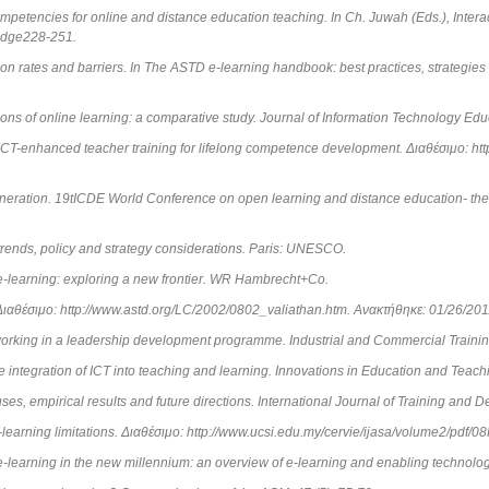
etencies for online and distance education teaching. In Ch. Juwah (Eds.), Interact
ledge228-251.
ion rates and barriers. In The ASTD e-learning handbook: best practices, strategies
ions of online learning: a comparative study. Journal of Information Technology Edu
). ICT-enhanced teacher training for lifelong competence development. Διαθέσιμο: ht
 generation. 19tICDE World Conference on open learning and distance education- the
rends, policy and strategy considerations. Paris: UNESCO.
e-learning: exploring a new frontier. WR Hambrecht+Co.
 Διαθέσιμο: http://www.astd.org/LC/2002/0802_valiathan.htm. Ανακτήθηκε: 01/26/20
 working in a leadership development programme. Industrial and Commercial Trainin
 integration of ICT into teaching and learning. Innovations in Education and Teachi
uses, empirical results and future directions. International Journal of Training and 
 e-learning limitations. Διαθέσιμο: http://www.ucsi.edu.my/cervie/ijasa/volume2/pdf/0
-learning in the new millennium: an overview of e-learning and enabling technology