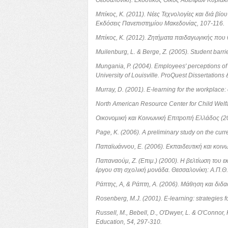
Θεσσαλονίκη: Εκδοτικός Οίκος Αδελφών Κυριακί
Μπίκος, Κ. (2011). Νέες Τεχνολογίες και διά βίο
Εκδόσεις Πανεπιστημίου Μακεδονίας, 107-116.
Μπίκος, Κ. (2012). Ζητήματα παιδαγωγικής που 
Muilenburg, L. & Berge, Z. (2005). Student barrie
Mungania, P. (2004). Employees' perceptions of b
University of Louisville. ProQuest Dissertations
Murray, D. (2001). E-learning for the workplace
North American Resource Center for Child Wel
Οικονομική και Κοινωνική Επιτροπή Ελλάδος (20
Page, K. (2006). A preliminary study on the curr
Παπαϊωάννου, Ε. (2006). Εκπαιδευτική και κοινωνι
Παπαναούμ, Ζ. (Επιμ.) (2000). Η βελτίωση του ε
έργου στη σχολική μονάδα. Θεσσαλονίκη: Α.Π.Θ.
Ράπτης, Α, & Ράπτη, Α. (2006). Μάθηση και διδ
Rosenberg, M.J. (2001). E-learning: strategies f
Russell, M., Bebell, D., O'Dwyer, L. & O'Connor,
Education, 54, 297-310.