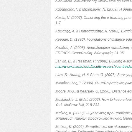
διαδικασία. Διαθέσιμο: http://www.etpe.gr/ ext
Καρατάσιος, Γ. & Μιχαηλίδης, Ν. (2009). Η συμ
Kastis, N. (2007). Observing the e-learning phe
1-7.
Καψάλης, Α. & Παπασταμάτης, Α. (2002). Εκπαίδ
Keegan, D. (1996). Foundations of distance ed
Κεσίδου, Α. (2008). Διαπολιτισμική εκπαίδευση:
ΕΠΕΑΕΚ. Θεσσαλονίκη: Λιθογραφία, 21-35.
Lanvin, B., & Passman, P. (2008). Building e-s
http://www.insead.edu/facultyresearch/centres/e
Liaw, S., Huang, H. & Chen, G. (2007). Surveyin
Μικρόπουλος, Τ. (2006). Ο υπολογιστής ως γνωσ
Moore, M.G., & Kearsley, G. (1996). Distance e
Moshinskie, J. (Eds.) (2002). How to keep e-lea
York: McGraw-Hill, 218-233.
Μπίκος, Κ. (2003). Ψυχολογικές προϋποθέσεις γι
εκπαίδευση παιδιών προσχολικής ηλικίας. Θεσσα
Μπίκος, Κ. (2006). Εκπαιδευτικοί και ηλεκτρονικ