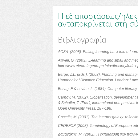
Η εξ αποστάσεως/ηλεκ
ανταποκρίνεται στη σ
Βιβλιογραφία
ACSA. (2008). Putting learning back into e-learn
Attwell, G. (2003). E-learning and small and me
http://www.elearningeuropa.info/directory/in
Berge, Z.L. (Eds.). (2003). Planning and managin
Handbook of Distance Education. London: Lawr
Besag, F. & Levine, L. (1984). Computer literacy
Carnoy, M. (2002). Globalisation, development a
& Schuller, T. (Eds.), International perspective
Open University Press, 187-198.
Castells, M. (2001). The Internet galaxy: reflecti
CEDEFOP (2008). Terminology of European educati
Δαμανάκης, Μ. (2002). Η εκπαίδευση των παλιν