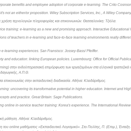
corporate benefits and employee adoption of corporate e-learning. The Crito Cosnsor
: it's not an either/or proposition. Wiley Subscription Services, Inc., A Wiley Company
με χρήση τεχνολογιών πληροφορίας και επικοινωνιών. Θεσσαλονίκη: Τζιόλα.
rvice training: e-learning as a new and promising approach. Interactive Educational
tions of teachers in e-learning and face-to-face learning environments really differ
g e-learning experiences. San Fransisco: Jossey-Bass/ Pfeiffer.
y and education: linking European policies. Luxembourg: Office for Official Publi
arning) στην ενδοϋπηρεσιακή επιμόρφωση των εργαζομένων στα ελληνικά τραπεζικά 
ιδαγωγικής, Α.Π.Θ.
σα επικοινωνίας στην εκπαιδευτική διαδικασία. Αθήνα: Κλειδάριθμος.
ning: uncovering its transformative potential in higher education. Internet and High
ncepts and practice. Great Britain: Sage Publications.
ding online in-service teacher training: Korea's experience. The International Revi
ική μάθηση. Αθήνα: Κλειδάριθμος.
ση του online μαθήματος «Εκπαιδευτικό Λογισμικό». Στο Πολίτης, Π. (Επιμ.), Ένταξη