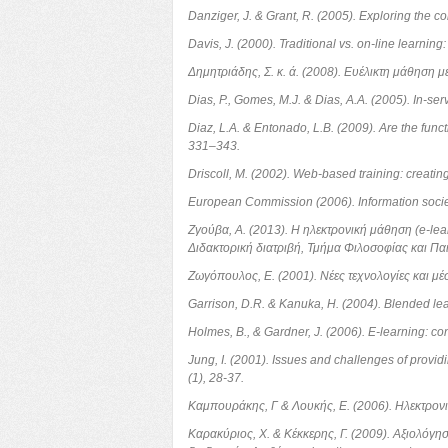
Danziger, J. & Grant, R. (2005). Exploring the 
Davis, J. (2000). Traditional vs. on-line learning
Δημητριάδης, Σ. κ. ά. (2008). Ευέλικτη μάθηση 
Dias, P., Gomes, M.J. & Dias, A.A. (2005). In-se
Diaz, L.A. & Entonado, L.B. (2009). Are the func
331–343.
Driscoll, M. (2002). Web-based training: creatin
European Commission (2006). Information societ
Ζγούβα, Α. (2013). Η ηλεκτρονική μάθηση (e-le
Διδακτορική διατριβή, Τμήμα Φιλοσοφίας και Πα
Ζωγόπουλος, Ε. (2001). Νέες τεχνολογίες και μέ
Garrison, D.R. & Kanuka, H. (2004). Blended lear
Holmes, B., & Gardner, J. (2006). E-learning: co
Jung, I. (2001). Issues and challenges of provi
(1), 28-37.
Καμπουράκης, Γ & Λουκής, Ε. (2006). Ηλεκτρον
Καρακύριος, Χ. & Κέκκερης, Γ. (2009). Αξιολόγη