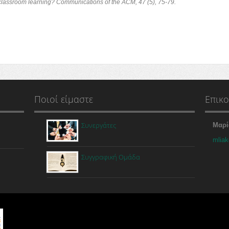
e classroom learning? Communications of the ACM, 47 (5), 75-79.
Ποιοί είμαστε
Επικο
Συνεργάτες
Μαρί
mliak
Συγγραφική Ομάδα