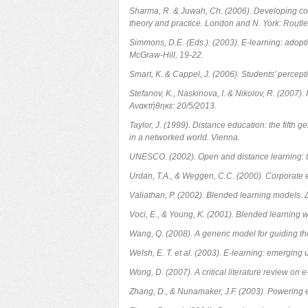
Sharma, R. & Juwah, Ch. (2006). Developing comp
theory and practice. London and N. York: Rout
Simmons, D.E. (Eds.). (2003). E-learning: adopt
McGraw-Hill, 19-22.
Smart, K. & Cappel, J. (2006). Students' percept
Stefanov, K., Naskinova, I. & Nikolov, R. (2007
Ανακτήθηκε: 20/5/2013.
Taylor, J. (1999). Distance education: the fifth
in a networked world. Vienna.
UNESCO. (2002). Open and distance learning: t
Urdan, T.A., & Weggen, C.C. (2000). Corporate 
Valiathan, P. (2002). Blended learning models.
Voci, E., & Young, K. (2001). Blended learning
Wang, Q. (2008). A generic model for guiding the
Welsh, E. T. et al. (2003). E-learning: emerging 
Wong, D. (2007). A critical literature review on
Zhang, D., & Nunamaker, J.F. (2003). Powering e