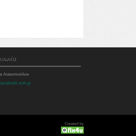
ινωνία
α Λιακοπούλου
opo@edlit.auth.gr
Created by