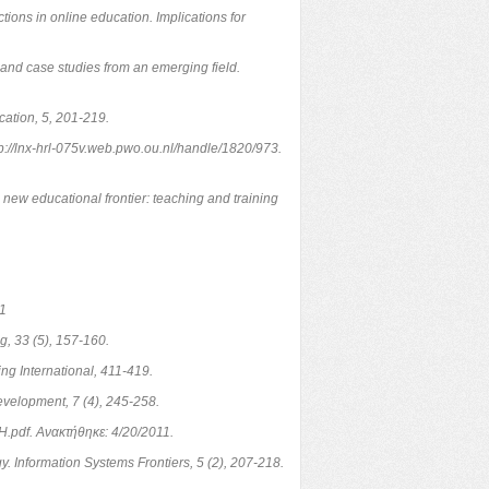
ions in online education. Implications for
 and case studies from an emerging field.
cation, 5, 201-219.
tp://lnx-hrl-075v.web.pwo.ou.nl/handle/1820/973.
 new educational frontier: teaching and training
11
g, 33 (5), 157-160.
ng International, 411-419.
Development, 7 (4), 245-258.
8H.pdf. Ανακτήθηκε: 4/20/2011.
. Information Systems Frontiers, 5 (2), 207-218.