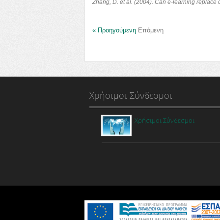
Zhang, D. et al. (2004). Can e-learning replac
« Προηγούμενη
Επόμενη
Χρήσιμοι Σύνδεσμοι
Χρήσιμοι Σύνδεσμοι