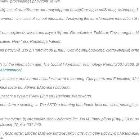
ras/view_proceedings.php?conf_id=24.
βολή της τηλεκπαίδευσης στα προγράμματα συνεχιζόμενης εκπαίδευσης. Μέντορας, 1
nomenon: the case of school education. Analysing the transformative innovation of 
ευση ενηλίκων: γενικά εισαγωγικά θέματα. Θεσσαλονίκη: Εκδόσεις Πανεπιστημίου Μ
ucation. New York: Routledge Falmer.
 μια εισαγωγή. Στο Ζ. Παπαναούμ (Επιμ.), Οδηγός επιμόρφωσης: διαπολιτισμική εκπα
kills for the information age. The Global Information Technology Report 2007-2008
lab/research/
.
g instructor and learner attitudes toward e-learning. Computers and Education, 49 (
τικό εργαλείο. Αθήνα: Ελληνικά Γράμματα.
ducation: a systems view (2nd ed.) Belmont: Wadsworth.
rners from e-scaping. In The ASTD e-learning handbook: best practices, strategies 
α την ανάπτυξη εποπτικών μέσων διδασκαλίας. Στο Μ. Τσιτουρίδου (Επιμ.), Οι φυσικέ
λονίκη: Τζιόλα, 231-240.
οί υπολογιστές: Στάσεις ελλήνων εκπαιδευτικών απέναντι στην εισαγωγή ηλεκτρονικώ