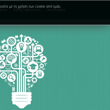
νείτε με τη χρήση των cookie από εμάς.
λικό
Καλές πρακτικές
Αναζήτηση