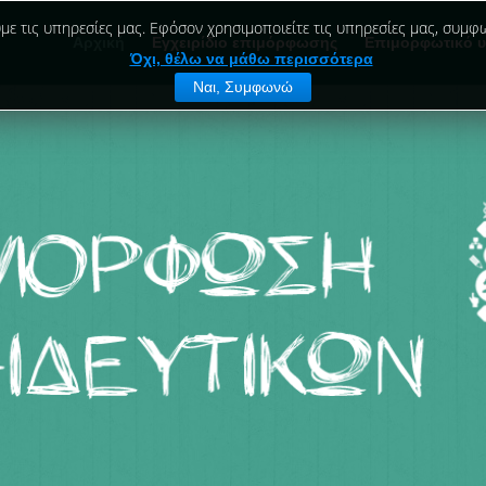
ε τις υπηρεσίες μας. Εφόσον χρησιμοποιείτε τις υπηρεσίες μας, συμφω
Αρχική
Εγχειρίδιο επιμόρφωσης
Επιμορφωτικό υ
Όχι, θέλω να μάθω περισσότερα
Ναι, Συμφωνώ