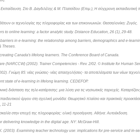
δη.
υ Εκπαίδευση. Στο Β. Δαγδιλέλης & Μ. Πλατσίδου (Επιμ.), Η σύγχρονη εκπαιδευτική π
θέτουν οι τεχνολογίες της πληροφορίας και των επικοινωνιών. Θεσσαλονίκη: Ζυγός.
rs to online learning: a factor analytic study. Distance Education, 26 (1), 29-48.
arriers in e-learning: the relationship among barriers, demographics and e-learning s
 & Theses.
: creating Canada's lifelong learners. The Conference Board of Canada.
fare (NARCCW) (2002). Trainer Competencies - Rev. 2/02. © Institute for Human 
02). Γνώμη 85: νέες γνώσεις- νέες απασχολήσεις- τα αποτελέσματα των νέων τεχνολ
ent state of e-learning in lifelong learning. CEDEFOP.
κή διάσταση της τηλε-κατάρτισης: μια λύση για τις νησιωτικές περιοχές. Καταρτίζειν,
κπαιδευτικού έργου στη σχολική μονάδα: Θεωρητικό πλαίσιο και πρακτικές προεκτάσ
, 11-21
ασκαλία στην εποχή της πληροφορίας: ολική προσέγγιση. Αθήνα: Αυτοέκδοση.
or delivering knowledge in the digital age. NY: McGraw-Hill.
 K. (2003). Examining teacher technology use: implications for pre-service and in-s