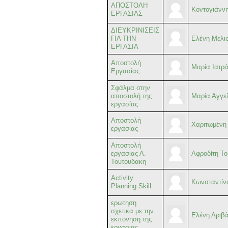
ΑΠΟΣΤΟΛΗ
Κοντογιάνν
ΕΡΓΑΣΙΑΣ
ΔΙΕΥΚΡΙΝΙΣΕΙΣ
ΓΙΑ ΤΗΝ
Ελένη Μελι
ΕΡΓΑΣΙΑ
Αποστολή
Μαρία Ιατρ
Εργασίας
Σφάλμα στην
αποστολή της
Μαρία Αγγε
εργασίας
Αποστολή
Χαριτωμένη
εργασίας
Αποστολή
εργασίας Α.
Αφροδίτη Τ
Τουτουδακη
Activity
Κωνσταντίν
Planning Skill
ερωτηση
σχετικα με την
Ελένη Δριβ
εκπονηση της
εργασιας