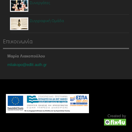
Συνεργάτες
Συγγραφική Ομάδα
Επικοινωνία
Μαρία Λιακοπούλου
mliakopo@edlit.auth.gr
Created by