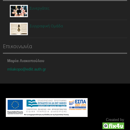
Συνεργάτες
Συγγραφική Ομάδα
Επικοινωνία
Μαρία Λιακοπούλου
mliakopo@edlit.auth.gr
Created by