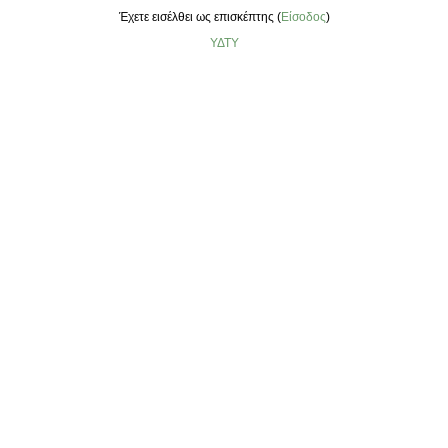
Έχετε εισέλθει ως επισκέπτης (
Είσοδος
)
ΥΔΤΥ