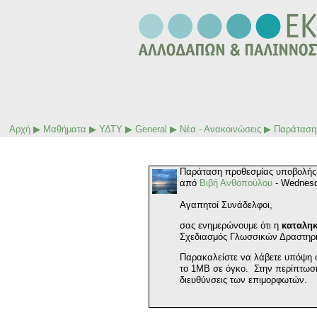
Αρχή
▶
Μαθήματα
▶
ΥΔΤΥ
▶
General
▶
Νέα - Ανακοινώσεις
▶
Παράταση 
Παράταση προθεσμίας υποβολής 
από
Βιβή Ανθοπούλου
- Wednesd
Αγαπητοί Συνάδελφοι,
σας ενημερώνουμε ότι η
καταληκ
Σχεδιασμός Γλωσσικών Δραστηριο
Παρακαλείστε να λάβετε υπόψη ό
το 1ΜΒ σε όγκο. Στην περίπτωση π
διευθύνσεις των επιμορφωτών.