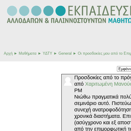
Αρχή
►
Μαθήματα
►
ΥΔΤΥ
►
General
►
Οι προσδοκίες μου από το Επ
Προσδοκίες από το πρό
από
Χαριτωμένη Μανού
PM
Νιώθω πραγματικά πολύ
σεμινάριο αυτό. Πιστεύω
συνεχή ανατροφοδότηση 
χρονικά διαστήματα. Επ
(ασύγχρονο και εξ αποστ
από την επιμορφωτική τ