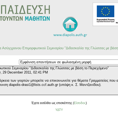
α Ασύγχρονου Επιμορφωτικού Σεμιναρίου "Διδασκαλία της Γλώσσας με βάση
τικού Σεμιναρίου "Διδασκαλία της Γλώσσας με βάση το Περιεχόμενο"
y, 29 December 2011, 02:41 PM
ιάρκεια των γιορτών μπορείτε να επικοινωνείτε για θέματα Γραμματείας που
ύθυνση
diapolis-drasi1@lists.ccf.auth.gr
(υπόψη κ. Σ. Μαντζανίδου).
Έχετε εισέλθει ως επισκέπτης (
Είσοδος
)
ΥΔΤΥ