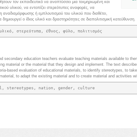
ήσουν τον εκπαιδευτικό να αναπτύσσει μια τεκμηριωμένη και
ικού υλικού, να εντοπίζει στερεότυπες αναφορές, να
η αναδιαμόρφωσης ή εμπλουτισμού του υλικού που διαθέτει,
δημιουργεί ο ίδιος υλικό και δραστηριότητες σε διαπολιτισμική κατεύθυνση.
υλικό, στερεότυπα, έθνος, φύλο, πολιτισμός
and secondary education teachers evaluate teaching materials available to them
ting material or the material that they design and implement. The text descri
eria-based evaluation of educational materials, to identify stereotypes, to take
terial, to adapt the existing material and to create material and activities wit
l, stereotypes, nation, gender, culture