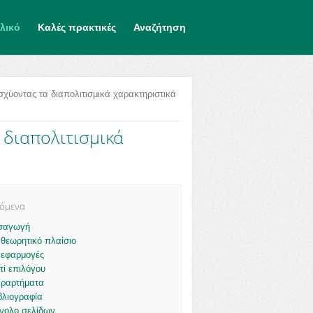
λικό
Καλές πρακτικές
Αναζήτηση
ισχύοντας τα διαπολιτισμικά χαρακτηριστικά
 διαπολιτισμικά
χόμενα
σαγωγή
 θεωρητικό πλαίσιο
 εφαρμογές
τί επιλόγου
ραρτήματα
βλιογραφία
νολο σελίδων