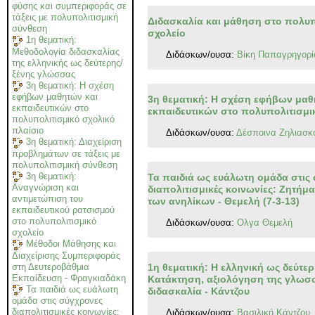
φύσης και συμπεριφοράς σε
τάξεις με πολυπολιτισμική
Διδασκαλία και μάθηση στο πολυπ
σύνθεση
σχολείο
1η θεματική:
Μεθοδολογία διδασκαλίας
Διδάσκων/ουσα:
Βίκη Παπαγρηγορί
της ελληνικής ως δεύτερης/
ξένης γλώσσας
3η θεματική: Η σχέση
εφήβων μαθητών και
3η θεματική: Η σχέση εφήβων μαθ
εκπαιδευτικών στο
εκπαιδευτικών στο πολυπολιτισμι
πολυπολιτισμικό σχολικό
πλαίσιο
Διδάσκων/ουσα:
Δέσποινα Ζηλιασκ
3η θεματική: Διαχείριση
προβλημάτων σε τάξεις με
πολυπολιτισμική σύνθεση
3η θεματική:
Τα παιδιά ως ευάλωτη ομάδα στις
Αναγνώριση και
διαπολιτισμικές κοινωνίες: Ζητήμ
αντιμετώπιση του
των ανηλίκων - Θεμελή (7-3-13)
εκπαιδευτικού ρατσισμού
στο πολυπολιτισμικό
Διδάσκων/ουσα:
Oλγα Θεμελή
σχολείο
Μέθοδοι Μάθησης και
Διαχείρισης Συμπεριφοράς
1η θεματική: Η ελληνική ως δεύτε
στη Δευτεροβάθμια
Εκπαίδευση - Φραγκιαδάκη
Κατάκτηση, αξιολόγηση της γλωσσ
Τα παιδιά ως ευάλωτη
διδασκαλία - Κάντζου
ομάδα στις σύγχρονες
διαπολιτισμικές κοινωνίες:
Διδάσκων/ουσα:
Βασιλική Κάντζου