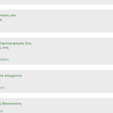
τητας και
ξη
ς
 Συμπεριφοράς Στις
ς στη
αδάκη
στη σύγχρονη
η
νος
ή δικαιοσύνη
ου