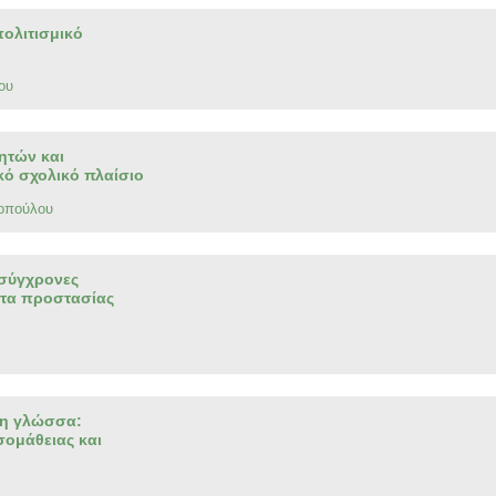
ολιτισμικό
ου
ητών και
κό σχολικό πλαίσιο
οπούλου
 σύγχρονες
ατα προστασίας
ρη γλώσσα:
ομάθειας και