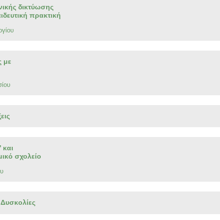
ωνικής δικτύωσης
ιδευτική πρακτική
ργίου
ς με
ίου
εις
 και
ικό σχολείο
ου
 Δυσκολίες