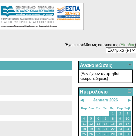
Έχετε εισέλθει ως επισκέπτης (
Είσοδος
)
Ανακοινώσεις
(Δεν έχουν αναρτηθεί
ακόμα ειδήσεις)
Ημερολόγιο
◀
January 2026
▶
Κυρ
Δευ
Τρι
Τετ
Πεμ
Παρ
Σαβ
1
2
3
4
5
6
7
8
9
10
11
12
13
14
15
16
17
18
19
20
21
22
23
24
25
26
27
28
29
30
31