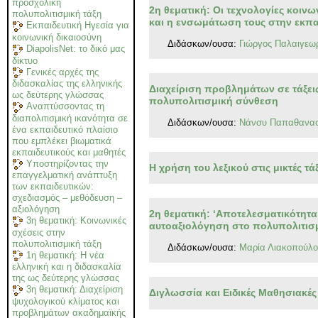
προσχολική
2η θεματική: Οι τεχνολογίες κοιν
πολυπολιτισμική τάξη
και η ενσωμάτωση τους στην εκπα
Εκπαιδευτική Ηγεσία για
κοινωνική δικαιοσύνη
Διδάσκων/ουσα:
Γιώργος Παλαιγεω
DiapolisNet: το δικό μας
δίκτυο
Γενικές αρχές της
διδασκαλίας της ελληνικής
Διαχείριση προβλημάτων σε τάξει
ως δεύτερης γλώσσας
πολυπολιτισμική σύνθεση
Αναπτύσσοντας τη
διαπολιτισμική ικανότητα σε
Διδάσκων/ουσα:
Νάνσυ Παπαθανασ
ένα εκπαιδευτικό πλαίσιο
που εμπλέκει βιωματικά
εκπαιδευτικούς και μαθητές
Υποστηρίζοντας την
Η χρήση του λεξικού στις μικτές τάξ
επαγγελματική ανάπτυξη
των εκπαιδευτικών:
σχεδιασμός – μεθόδευση –
αξιολόγηση
2η θεματική: ‘Αποτελεσματικότητα’
3η θεματική: Κοινωνικές
αυτοαξιολόγηση στο πολυπολιτισμ
σχέσεις στην
πολυπολιτισμική τάξη
Διδάσκων/ουσα:
Μαρία Λιακοπούλ
1η θεματική: Η νέα
ελληνική και η διδασκαλία
της ως δεύτερης γλώσσας
3η θεματική: Διαχείριση
Διγλωσσία και Ειδικές Μαθησιακές
ψυχολογικού κλίματος και
προβλημάτων ακαδημαϊκής