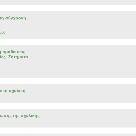
στη σύγχρονη
η
νος
η ομάδα στις
ίες: Ζητήματα
τική σχολική
ίωσης της σχολικής