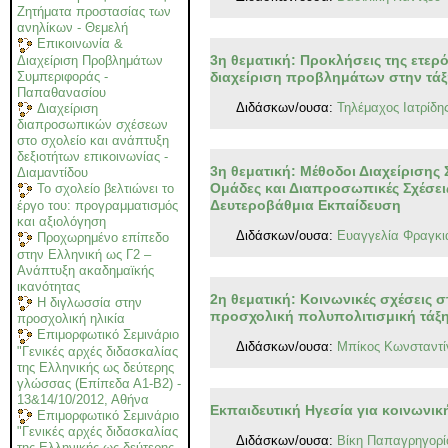
Ζητήματα προστασίας των
ανηλίκων - Θεμελή
Επικοινωνία &
3η θεματική: Προκλήσεις της ετερό
Διαχείριση Προβλημάτων
διαχείριση προβλημάτων στην τά
Συμπεριφοράς -
Παπαθανασίου
Διδάσκων/ουσα:
Τηλέμαχος Ιατρίδη
Διαχείριση
διαπροσωπικών σχέσεων
στο σχολείο και ανάπτυξη
δεξιοτήτων επικοινωνίας -
3η θεματική: Μέθοδοι Διαχείρισης
Διαμαντίδου
Ομάδες και Διαπροσωπικές Σχέσει
Το σχολείο βελτιώνει το
Δευτεροβάθμια Εκπαίδευση
έργο του: προγραμματισμός
και αξιολόγηση
Διδάσκων/ουσα:
Ευαγγελία Φραγκι
Προχωρημένο επίπεδο
στην Ελληνική ως Γ2 –
Ανάπτυξη ακαδημαϊκής
ικανότητας
2η θεματική: Κοινωνικές σχέσεις 
H διγλωσσία στην
προσχολική πολυπολιτισμική τάξ
προσχολική ηλικία
Επιμορφωτικό Σεμινάριο
Διδάσκων/ουσα:
Μπίκος Κωνσταντί
"Γενικές αρχές διδασκαλίας
της Ελληνικής ως δεύτερης
γλώσσας (Επίπεδα Α1-Β2) -
13&14/10/2012, Αθήνα
Εκπαιδευτική Ηγεσία για κοινωνικ
Επιμορφωτικό Σεμινάριο
"Γενικές αρχές διδασκαλίας
Διδάσκων/ουσα:
Βίκη Παπαγρηγορί
της Ελληνικής ως δεύτερης