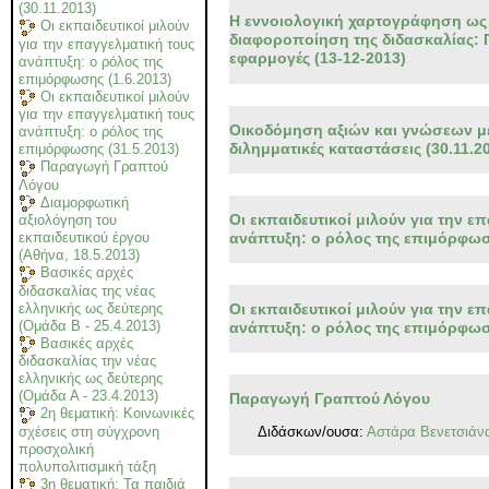
(30.11.2013)
Η εννοιολογική χαρτογράφηση ως 
Οι εκπαιδευτικοί μιλούν
διαφοροποίηση της διδασκαλίας: 
για την επαγγελματική τους
εφαρμογές (13-12-2013)
ανάπτυξη: ο ρόλος της
επιμόρφωσης (1.6.2013)
Οι εκπαιδευτικοί μιλούν
για την επαγγελματική τους
Οικοδόμηση αξιών και γνώσεων 
ανάπτυξη: ο ρόλος της
διλημματικές καταστάσεις (30.11.2
επιμόρφωσης (31.5.2013)
Παραγωγή Γραπτού
Λόγου
Διαμορφωτική
Οι εκπαιδευτικοί μιλούν για την ε
αξιολόγηση του
ανάπτυξη: ο ρόλος της επιμόρφωση
εκπαιδευτικού έργου
(Αθήνα, 18.5.2013)
Βασικές αρχές
διδασκαλίας της νέας
Οι εκπαιδευτικοί μιλούν για την ε
ελληνικής ως δεύτερης
(Ομάδα Β - 25.4.2013)
ανάπτυξη: ο ρόλος της επιμόρφωσ
Βασικές αρχές
διδασκαλίας την νέας
ελληνικής ως δεύτερης
(Ομάδα Α - 23.4.2013)
Παραγωγή Γραπτού Λόγου
2η θεματική: Κοινωνικές
Διδάσκων/ουσα:
Αστάρα Βενετσιάν
σχέσεις στη σύγχρονη
προσχολική
πολυπολιτισμική τάξη
3η θεματική: Τα παιδιά