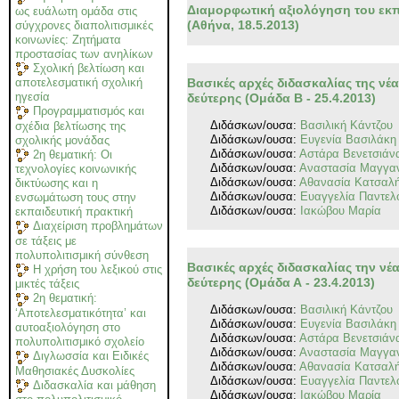
Διαμορφωτική αξιολόγηση του εκπ
ως ευάλωτη ομάδα στις
(Αθήνα, 18.5.2013)
σύγχρονες διαπολιτισμικές
κοινωνίες: Ζητήματα
προστασίας των ανηλίκων
Σχολική βελτίωση και
Βασικές αρχές διδασκαλίας της νέ
αποτελεσματική σχολική
ηγεσία
δεύτερης (Ομάδα Β - 25.4.2013)
Προγραμματισμός και
Διδάσκων/ουσα:
Βασιλική Κάντζου
σχέδια βελτίωσης της
Διδάσκων/ουσα:
Ευγενία Βασιλάκη
σχολικής μονάδας
Διδάσκων/ουσα:
Αστάρα Βενετσιάν
2η θεματική: Οι
Διδάσκων/ουσα:
Αναστασία Μαγγα
τεχνολογίες κοινωνικής
Διδάσκων/ουσα:
Αθανασία Κατσαλ
δικτύωσης και η
Διδάσκων/ουσα:
Ευαγγελία Παντελ
ενσωμάτωση τους στην
Διδάσκων/ουσα:
Ιακώβου Μαρία
εκπαιδευτική πρακτική
Διαχείριση προβλημάτων
σε τάξεις με
πολυπολιτισμική σύνθεση
Βασικές αρχές διδασκαλίας την νέ
Η χρήση του λεξικού στις
δεύτερης (Ομάδα Α - 23.4.2013)
μικτές τάξεις
2η θεματική:
Διδάσκων/ουσα:
Βασιλική Κάντζου
‘Αποτελεσματικότητα’ και
Διδάσκων/ουσα:
Ευγενία Βασιλάκη
αυτοαξιολόγηση στο
Διδάσκων/ουσα:
Αστάρα Βενετσιάν
πολυπολιτισμικό σχολείο
Διδάσκων/ουσα:
Αναστασία Μαγγα
Διγλωσσία και Ειδικές
Διδάσκων/ουσα:
Αθανασία Κατσαλ
Μαθησιακές Δυσκολίες
Διδάσκων/ουσα:
Ευαγγελία Παντελ
Διδασκαλία και μάθηση
Διδάσκων/ουσα:
Ιακώβου Μαρία