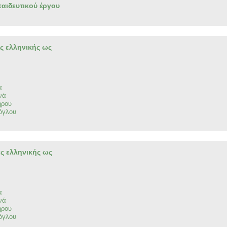
αιδευτικού έργου
ας ελληνικής ως
α
νά
ήρου
όγλου
ας ελληνικής ως
α
νά
ήρου
όγλου