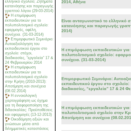
ελληνικό σχολείο; Ζητήματα
2014, Αθήνα
κατανόησης και παραγωγής
γραπτού λόγου (29-03-2014)
Η επιμόρφωση
εκπαιδευτικών για το
Είναι ανταγωνιστικό το ελληνικό 
πολυπολιτισμικό σχολείο:
κατανόησης και παραγωγής γραπτ
εφαρμογές, οφέλη,
2014)
συνέχεια. (31-03-2014)
Επιμορφωτικό Σεμινάριο:
Αυτοαξιολόγηση του
εκπαιδευτικού έργου στο
Η επιμόρφωση εκπαιδευτικών για 
σχολείο: στόχοι,
πολυπολιτισμικό σχολείο: εφαρμο
διαδικασίες, “εργαλεία” 17 &
συνέχεια. (31-03-2014)
24 Φεβρουαρίου 2014
Η επιμόρφωση
εκπαιδευτικών για το
πολυπολιτισμικό σχολείο
Επιμορφωτικό Σεμινάριο: Αυτοαξι
στην Κρήτη (2010-2013):
εκπαιδευτικού έργου στο σχολείο: 
Αποτίμηση και συνέχεια
διαδικασίες, “εργαλεία” 17 & 24 
(08.02.2014)
Η εννοιολογική
χαρτογράφηση ως όχημα
για τη διαφοροποίηση της
Η επιμόρφωση εκπαιδευτικών για 
διδασκαλίας: Προϋποθέσεις
πολυπολιτισμικό σχολείο στην Κρή
και εφαρμογές (13-12-2013)
Αποτίμηση και συνέχεια (08.02.201
Οικοδόμηση αξιών και
γνώσεων μέσα από
διλημματικές καταστάσεις