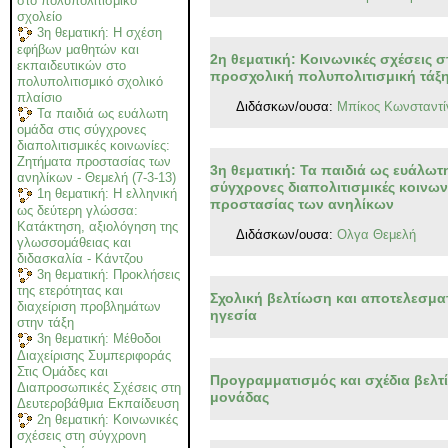
στο πολυπολιτισμικό
σχολείο
3η θεματική: Η σχέση
εφήβων μαθητών και
2η θεματική: Κοινωνικές σχέσεις 
εκπαιδευτικών στο
προσχολική πολυπολιτισμική τάξ
πολυπολιτισμικό σχολικό
πλαίσιο
Διδάσκων/ουσα:
Μπίκος Κωνσταντί
Τα παιδιά ως ευάλωτη
ομάδα στις σύγχρονες
διαπολιτισμικές κοινωνίες:
Ζητήματα προστασίας των
3η θεματική: Τα παιδιά ως ευάλωτ
ανηλίκων - Θεμελή (7-3-13)
σύγχρονες διαπολιτισμικές κοινων
1η θεματική: Η ελληνική
προστασίας των ανηλίκων
ως δεύτερη γλώσσα:
Κατάκτηση, αξιολόγηση της
Διδάσκων/ουσα:
Oλγα Θεμελή
γλωσσομάθειας και
διδασκαλία - Κάντζου
3η θεματική: Προκλήσεις
της ετερότητας και
Σχολική βελτίωση και αποτελεσμα
διαχείριση προβλημάτων
ηγεσία
στην τάξη
3η θεματική: Μέθοδοι
Διαχείρισης Συμπεριφοράς
Στις Ομάδες και
Προγραμματισμός και σχέδια βελτ
Διαπροσωπικές Σχέσεις στη
μονάδας
Δευτεροβάθμια Εκπαίδευση
2η θεματική: Κοινωνικές
σχέσεις στη σύγχρονη