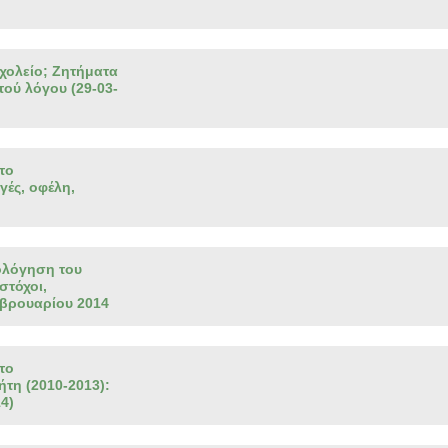
σχολείο; Ζητήματα
ού λόγου (29-03-
το
γές, οφέλη,
ολόγηση του
στόχοι,
Φεβρουαρίου 2014
το
τη (2010-2013):
4)