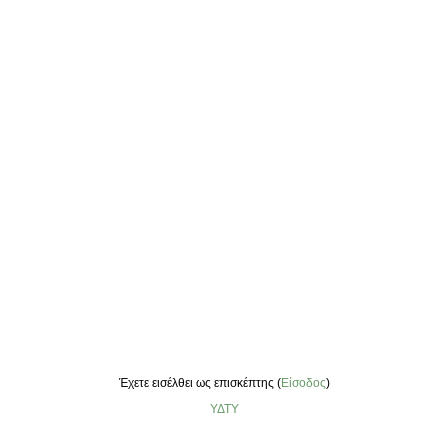
Έχετε εισέλθει ως επισκέπτης (
Είσοδος
)
ΥΔΤΥ