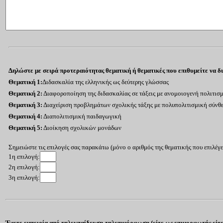
Δηλώστε με σειρά προτεραιότητας θεματική ή θεματικές που επιθυμείτε να δι
Θεματική 1:
Διδασκαλία της ελληνικής ως δεύτερης γλώσσας
Θεματική 2:
Διαφοροποίηση της διδασκαλίας σε τάξεις με ανομοιογενή πολιτισ
Θεματική 3:
Διαχείριση προβλημάτων σχολικής τάξης με πολυπολιτισμική σύνθ
Θεματική 4:
Διαπολιτισμική παιδαγωγική
Θεματική 5:
Διοίκηση σχολικών μονάδων
Σημειώστε τις επιλογές σας παρακάτω (μόνο ο αριθμός της θεματικής που επιλέγετ
1η επιλογή:
2η επιλογή:
3η επιλογή:
Έχετε εμπειρία από τηλεκπαίδευση-τηλεπιμόρφωση (είτε ως επιμορφωτής είτ